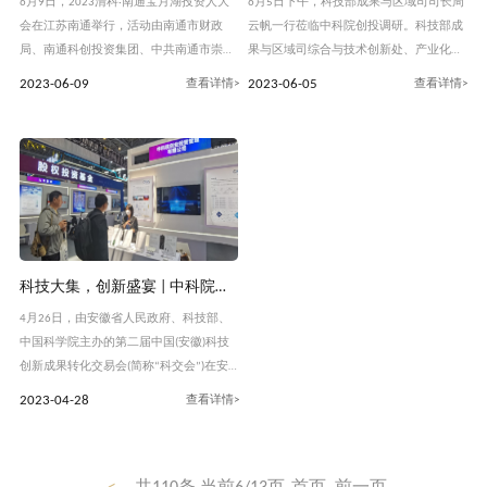
6月9日，2023清科·南通宝月湖投资人大
6月5日下午，科技部成果与区域司司长周
会在江苏南通举行，活动由南通市财政
云帆一行莅临中科院创投调研。科技部成
局、南通科创投资集团、中共南通市崇川
果与区域司综合与技术创新处、产业化与
区委、崇川区人民政府主办，众多创投服
园区指导处、成果转化与知识产权处以及
2023-06-09
2023-06-05
务商、知名投资机构投资人、行业专家与
中国科技发展战略研究院副院长郭戎、国
企业代表汇聚一堂，共谋合作。 中科院创
家科技风险开发事业中心副主任张杰军等
投总经理刘克峰受邀参加尖端对话“市北
相关部门领导陪同调研。 国科控股党委副
高新BOSS堂
书记、
科技大集，创新盛宴 | 中科院创投携众多科技成果亮相安徽科交会！
4月26日，由安徽省人民政府、科技部、
中国科学院主办的第二届中国(安徽)科技
创新成果转化交易会(简称“科交会”)在安
徽合肥开幕。中科院创投刘克峰受邀带队
2023-04-28
参加本次大会。本届科交会主题为“推动
创新链产业链资金链人才链深度融合，提
高科技成果转化和产业化水平”，共展示1
800多件成果，开展20多场精彩专项活