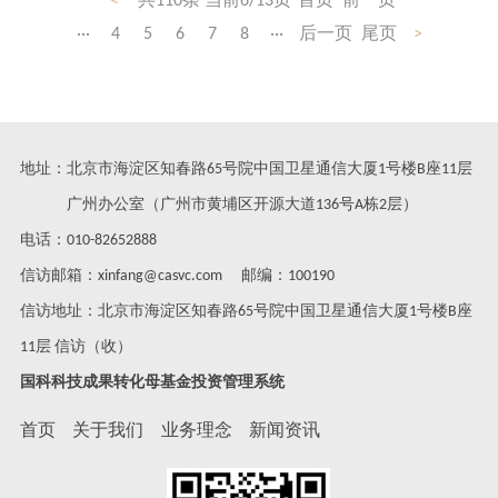
<
共110条 当前6/13页
首页
前一页
动。安徽省委副
···
4
5
6
7
8
···
后一页
尾页
>
地址：北京市海淀区知春路65号院中国卫星通信大厦1号楼B座11层
广州办公室（广州市黄埔区开源大道136号A栋2层）
电话：010-82652888
信访邮箱：xinfang@casvc.com 邮编：100190
信访地址：北京市海淀区知春路65号院中国卫星通信大厦1号楼B座
11层 信访（收）
国科科技成果转化母基金投资管理系统
首页
关于我们
业务理念
新闻资讯