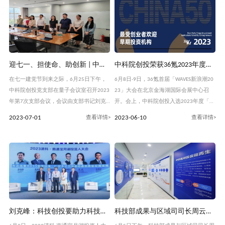
峰在致辞中表示，作为中科院创投打造
常委、常务副市长吴清，中信集团党委副
书记、副董
迎七一、担使命、助创新 | 中科院创投党支部七一主题党日活动
中科院创投荣获36氪2023年度「最受创业者欢迎早期投资机构」奖项
在七一建党节到来之际，6月25日下午，
6月8日-9日，36氪首届「WAVES新浪潮20
中科院创投党支部在量子会议室召开2023
23」大会在北京金海湖国际会展中心召
年第7次支部会议，会议由支部书记刘克
开。会上，中科院创投入选2023年度「最
峰同志主持。本次会议主要内容包括传达
受创业者欢迎早期投资机构」榜单。 自今
2023-07-01
2023-06-10
中科院党建工作会精神、宣布创嘉党委表
年3月开始，36氪创投研究院通过问卷调
彰情况、支部书记讲党课三个方面。会议
研、数据平台等多渠道方式收集投资机构
开始，全体与会党员同志重温了入党誓
数据，沟通走访创业者群体，进行交叉验
词，中国共产党的入党誓词，是新党员在
证。本次榜
入党时对党和人民
刘克峰：科技创投要助力科技创新
科技部成果与区域司司长周云帆一行莅临中科院创投调研